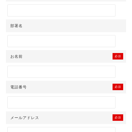
りますのでご了承ください。
提供いただく個人情報については、ご本人より利用目的の通知、開示、
内容の訂正・追加又は削除、利用の停止、消去及び第三者への提供停止
部署名
の請求があった場合は、以下の問合せ窓口にて申し受けます。
＜問い合わせ窓口＞
株式会社インバウンドテック 個人情報保護管理責任者 管理本部長
東京都新宿区新宿2-3-13 大橋ビル9F
お名前
必須
TEL：03-6274-8400
受付時間：午前10時00分～午後5時00分
上記をご同意いただいたうえで、ご入力いただきますようお願い申し上
げます。
ご同意いただければ、下の「同意する」にチェックを入れてください。
電話番号
必須
メールアドレス
必須