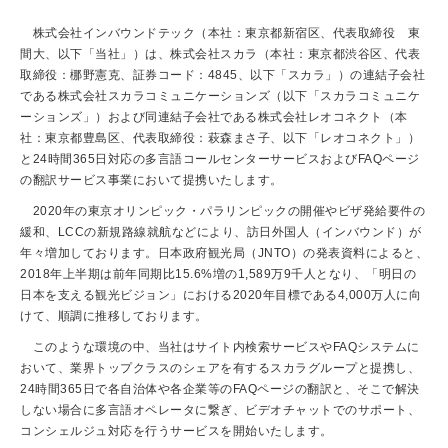
株式会社インバウンドテック（本社：東京都新宿区、代表取締役 東
間大、以下「当社」）は、株式会社スカラ（本社：東京都渋谷区、代表
取締役：梛野憲克、証券コード：4845、以下「スカラ」）の連結子会社
である株式会社スカラコミュニケーションズ（以下「スカラコミュニケ
ーションズ」）および同連結子会社である株式会社レオコネクト（本
社：東京都豊島区、代表取締役：萩森まさ子、以下「レオコネクト」）
と24時間365日対応の多言語コールセンターサービスおよびFAQページ
の翻訳サービス事業において提携いたします。
2020年の東京オリンピック・パラリンピックの開催やビザ発給要件の
緩和、LCCの新規路線就航などにより、訪日外国人（インバウンド）が
年々増加しております。日本政府観光局（JNTO）の発表資料によると、
2018年上半期は前年同期比15.6%増の1,589万9千人となり、「明日の
日本を支える観光ビジョン」における2020年目標である4,000万人に向
けて、順調に推移しております。
このような環境の中、当社はサイト内検索サービスやFAQシステムに
おいて、業界トップクラスのシェアを有するスカラグループと提携し、
24時間365日で各自治体や各企業等のFAQページの翻訳と、そこで解決
しない場合に多言語オペレータに繋ぎ、ビデオチャットでのサポート、
コンシェルジュ対応を行うサービスを開始いたします。