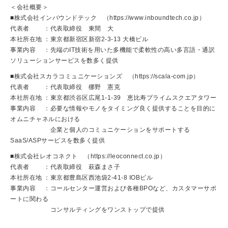
＜会社概要＞
■株式会社インバウンドテック （https://www.inboundtech.co.jp）
代表者 ：代表取締役 東間 大
本社所在地 ：東京都新宿区新宿2-3-13 大橋ビル
事業内容 ：先端のIT技術を用いた多機能で柔軟性の高い多言語・通訳
ソリューションサービスを数多く提供
■株式会社スカラコミュニケーションズ （https://scala-com.jp）
代表者 ：代表取締役 梛野 憲克
本社所在地 ：東京都渋谷区広尾1-1-39 恵比寿プライムスクエアタワー
事業内容 ：必要な情報やモノをタイミング良く提供することを目的に
オムニチャネルにおける
企業と個人のコミュニケーションをサポートする
SaaS/ASPサービスを数多く提供
■株式会社レオコネクト （https://leoconnect.co.jp）
代表者 ：代表取締役 萩森まさ子
本社所在地 ：東京都豊島区西池袋2-41-8 IOBビル
事業内容 ：コールセンター運営および各種BPOなど、カスタマーサポ
ートに関わる
コンサルティングをワンストップで提供