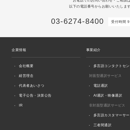
お電話でのお問い合わせ・ご相談
以下の電話番号からお願いいたしま
03-6274-8400
受付時間 9:
企業情報
事業紹介
会社概要
多言語コンタクトセン
経営理念
対面型通訳サービス
代表者あいさつ
電話通訳
電子公告・決算公告
AI通訳・映像通訳
IR
非対面型通訳サービス
多言語カスタマーサー
三者間通訳