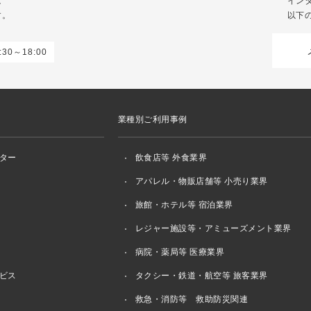
は
イン
す。
以下
30～18:00
業種別ご利用事例
ター
飲食店等 外食業界
アパレル・物販店舗等 小売り業界
旅館・ホテル等 宿泊業界
レジャー施設等・アミューズメント業界
病院・薬局等 医療業界
ビス
タクシー・鉄道・航空等 旅客業界
救急・消防等 救助防災関連